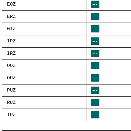
EOZ
---
ERZ
---
GIZ
---
IPZ
---
IRZ
---
OOZ
---
OUZ
---
PUZ
---
RUZ
---
TUZ
---