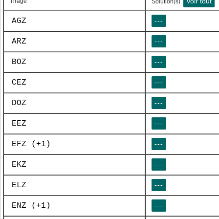
Voir tout
Tirage
Solution(s)
AGZ
---
ARZ
---
BOZ
---
CEZ
---
DOZ
---
EEZ
---
EFZ (+1)
---
EKZ
---
ELZ
---
ENZ (+1)
---