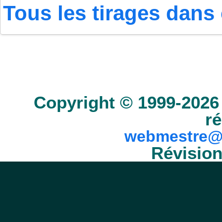
Tous les tirages dans 
Accueil
Scrabble
Anacroisés
Mots-croisé
Copyright © 1999-2026 
ré
webmestre@
Révision