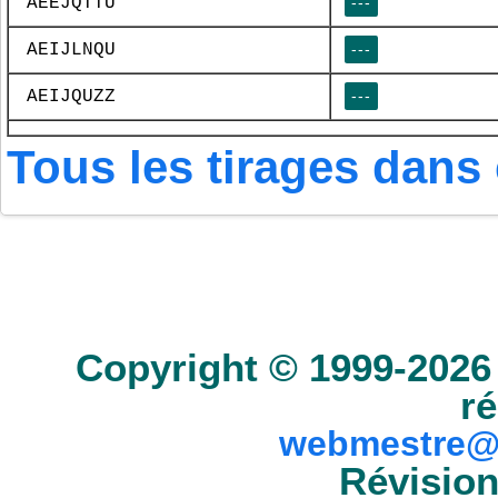
AEEJQTTU
---
AEIJLNQU
---
AEIJQUZZ
---
Tous les tirages dans 
Accueil
Scrabble
Anacroisés
Mots-croisé
Copyright © 1999-2026 
ré
webmestre@
Révision