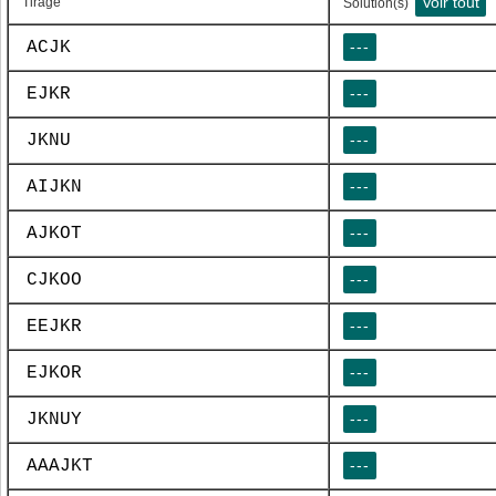
Voir tout
Tirage
Solution(s)
ACJK
---
EJKR
---
JKNU
---
AIJKN
---
AJKOT
---
CJKOO
---
EEJKR
---
EJKOR
---
JKNUY
---
AAAJKT
---