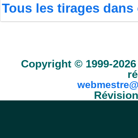
Tous les tirages dans 
Accueil
Scrabble
Anacroisés
Mots-croisé
Copyright © 1999-2026 
ré
webmestre@
Révision