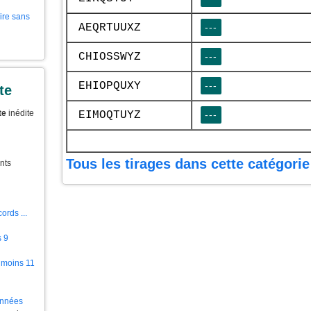
aire sans
AEQRTUUXZ
---
CHIOSSWYZ
---
EHIOPQUXY
---
te
te
inédite
EIMOQTUYZ
---
Tous les tirages dans cette catégorie
nts
ords ...
s 9
 moins 11
ionnées