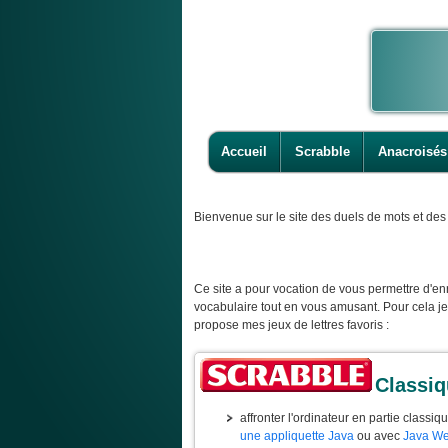
Accueil
Scrabble
Anacroisés
Bienvenue
sur le site des duels de mots et des 
Ce site a pour vocation de vous permettre d'enr
vocabulaire tout en vous amusant. Pour cela j
propose mes jeux de lettres favoris :
Classi
affronter l'ordinateur en partie classiq
une appliquette Java
ou avec
Java We