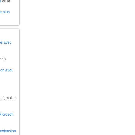
e
ou le
le plus
és avec
ent)
ion et/ou
", mot le
Microsoft
l'extension