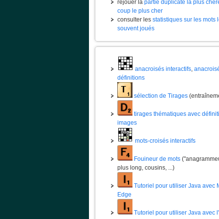
rejouer la
partie duplicate la plus chèr
coup le plus cher
consulter les
statistiques sur les mots 
souvent joués
anacroisés interactifs
,
anacrois
définitions
sélection de Tirages
(entraînem
tirages thématiques avec définit
images
mots-croisés interactifs
Fouineur de mots
("anagrammeur
plus long, cousins, ...)
Tutoriel pour utiliser Java avec 
Edge
Tutoriel pour utiliser Java avec 