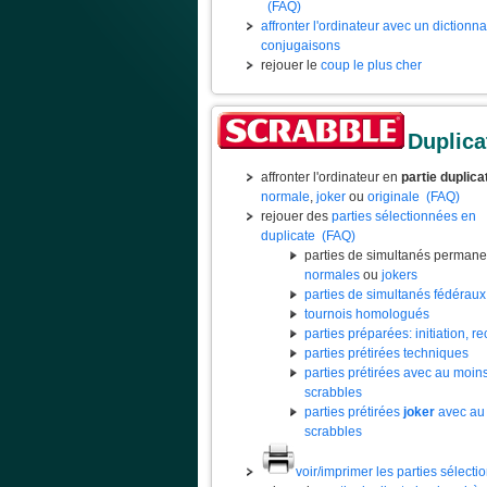
(FAQ)
affronter l'ordinateur avec un dictionn
conjugaisons
rejouer le
coup le plus cher
Duplica
affronter l'ordinateur en
partie duplica
normale
,
joker
ou
originale
(FAQ)
rejouer des
parties sélectionnées en
duplicate
(FAQ)
parties de simultanés permane
normales
ou
jokers
parties de simultanés fédéraux
tournois homologués
parties préparées: initiation, rec
parties prétirées techniques
parties prétirées avec au moin
scrabbles
parties prétirées
joker
avec au
scrabbles
voir/imprimer les parties sélect