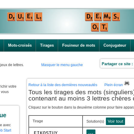
Mots-croisés
Tirages
Fouineur de mots
Conjugateur
Partager ce site :
jeux de lettres.
Masquer le menu gauche
Retour à la liste des dernières nouveautés
Plein écran
ichir votre
Tous les tirages des mots (singuliers)
e vous
contenant au moins 3 lettres chères 
Cliquez sur le bouton dans la deuxème colonne pour faire apparaî
que
Voir tout
Tirage
Solution(s)
ue avec
b Start
EIKQSTUY
---