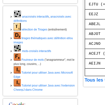
EJTU (
EEJZ
anacroisés interactifs
,
anacroisés avec
définitions
ABEJL
sélection de Tirages
(entraînement)
ABJOT
tirages thématiques avec définition et/ou
images
ACJNO
mots-croisés interactifs
ACEJT 
Fouineur de mots
("anagrammeur", mot le
AEIJN
plus long, cousins, ...)
Tutoriel pour utiliser Java avec Microsoft
Edge
Tous les 
Tutoriel pour utiliser Java avec l'extension
CheerpJ dans Chrome