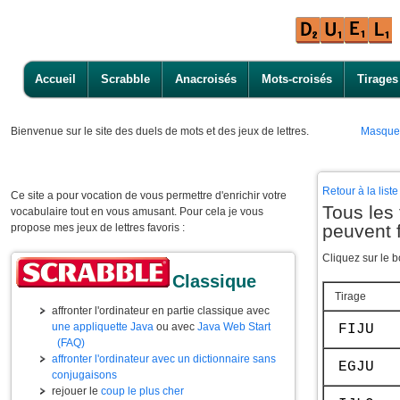
Accueil
Scrabble
Anacroisés
Mots-croisés
Tirages
Bienvenue
sur le site des duels de mots et des jeux de lettres.
Masque
Retour à la lis
Ce site a pour vocation de vous permettre d'enrichir votre
Tous les 
vocabulaire tout en vous amusant. Pour cela je vous
peuvent f
propose mes jeux de lettres favoris :
Cliquez sur le b
Classique
Tirage
affronter l'ordinateur en partie classique avec
une appliquette Java
ou avec
Java Web Start
FIJU
(FAQ)
affronter l'ordinateur avec un dictionnaire sans
EGJU
conjugaisons
rejouer le
coup le plus cher