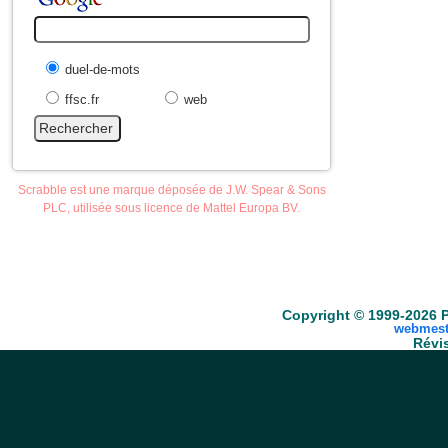
duel-de-mots
ffsc.fr
web
Scrabble est une marque déposée de J.W. Spear & Sons
PLC, utilisée sous licence de Mattel Europa BV.
Accueil
Scrabble
Anacroisés
Mots-croisé
Copyright © 1999-2026 P
webmest
Révis