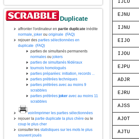
IJLO
EJNU
Duplicate
IJNU
affronter l'ordinateur en
partie duplicate
inédite
normale
,
joker
ou
originale
(FAQ)
EIJO
rejouer des
parties sélectionnées en
duplicate
(FAQ)
parties de simultanés permanents
IJOU
normales
ou
jokers
parties de simultanés fédéraux
EJPU
tournois homologués
parties préparées: initiation, records ...
ADJR
parties prétirées techniques
parties prétirées avec au moins 9
scrabbles
EJRU
parties prétirées
joker
avec au moins 11
scrabbles
AJSS
voir/imprimer les parties sélectionnées
AJOT
rejouer la
partie duplicate la plus chère
ou le
coup le plus cher
consulter les
statistiques sur les mots le plus
AJTU
souvent joués