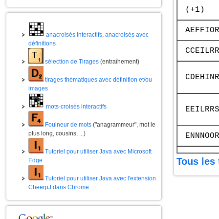
(+1)
AEFFIO
anacroisés interactifs
,
anacroisés avec
définitions
CCEILR
sélection de Tirages
(entraînement)
CDEHIN
tirages thématiques avec définition et/ou
images
mots-croisés interactifs
EEILRR
Fouineur de mots
("anagrammeur", mot le
plus long, cousins, ...)
ENNNOO
Tutoriel pour utiliser Java avec Microsoft
Tous les 
Edge
Tutoriel pour utiliser Java avec l'extension
CheerpJ dans Chrome