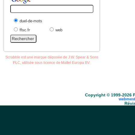
duel-de-mots
ffsc.fr
web
Scrabble est une marque déposée de J.W. Spear & Sons
PLC, utilisée sous licence de Mattel Europa BV.
Accueil
Scrabble
Anacroisés
Mots-croisé
Copyright © 1999-2026 P
webmest
Révis