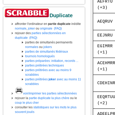
AEFRTU
(+3)
Duplicate
AEQRUV
affronter l'ordinateur en
partie duplicate
inédite
normale
,
joker
ou
originale
(FAQ)
rejouer des
parties sélectionnées en
EEJNRU
duplicate
(FAQ)
parties de simultanés permanents
EGIMRR
normales
ou
jokers
parties de simultanés fédéraux
(+1)
tournois homologués
parties préparées: initiation, records ...
ACEHMR
parties prétirées techniques
(+1)
parties prétirées avec au moins 9
scrabbles
parties prétirées
joker
avec au moins 11
CDEHIN
scrabbles
voir/imprimer les parties sélectionnées
EEQRTU
rejouer la
partie duplicate la plus chère
ou le
(+2)
coup le plus cher
consulter les
statistiques sur les mots le plus
souvent joués
ADEELP