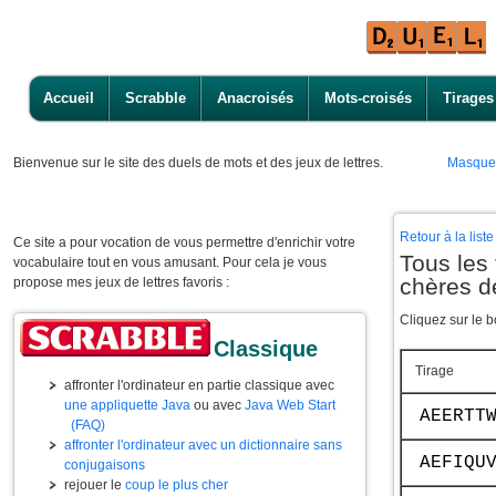
Accueil
Scrabble
Anacroisés
Mots-croisés
Tirages
Bienvenue
sur le site des duels de mots et des jeux de lettres.
Masque
Retour à la lis
Ce site a pour vocation de vous permettre d'enrichir votre
Tous les 
vocabulaire tout en vous amusant. Pour cela je vous
chères d
propose mes jeux de lettres favoris :
Cliquez sur le b
Classique
Tirage
affronter l'ordinateur en partie classique avec
une appliquette Java
ou avec
Java Web Start
AEERTT
(FAQ)
affronter l'ordinateur avec un dictionnaire sans
AEFIQU
conjugaisons
rejouer le
coup le plus cher