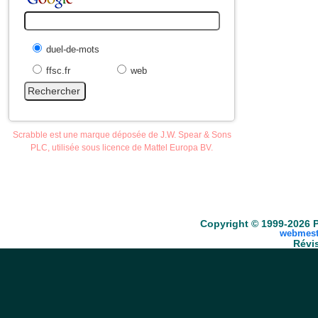
duel-de-mots
ffsc.fr
web
Scrabble est une marque déposée de J.W. Spear & Sons
PLC, utilisée sous licence de Mattel Europa BV.
Accueil
Scrabble
Anacroisés
Mots-croisé
Copyright © 1999-2026 P
webmest
Révis