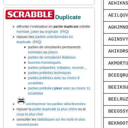
AEHIKN
AEILQU
Duplicate
affronter l'ordinateur en
partie duplicate
inédite
AGHJMN
normale
,
joker
ou
originale
(FAQ)
rejouer des
parties sélectionnées en
AGINSV
duplicate
(FAQ)
parties de simultanés permanents
AHIKOR
normales
ou
jokers
parties de simultanés fédéraux
tournois homologués
AKMORT
parties préparées: initiation, records ...
parties prétirées techniques
BCEEQR
parties prétirées avec au moins 9
scrabbles
BEEIKS
parties prétirées
joker
avec au moins 11
scrabbles
BEELRU
voir/imprimer les parties sélectionnées
rejouer la
partie duplicate la plus chère
ou le
BEEOSS
coup le plus cher
consulter les
statistiques sur les mots le plus
BEKNOO
souvent joués