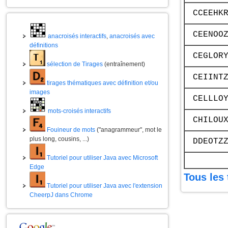
CCEEHK
CEENOO
anacroisés interactifs
,
anacroisés avec
définitions
CEGLOR
sélection de Tirages
(entraînement)
CEIINT
tirages thématiques avec définition et/ou
images
CELLLO
mots-croisés interactifs
CHILOU
Fouineur de mots
("anagrammeur", mot le
plus long, cousins, ...)
DDEOTZ
Tutoriel pour utiliser Java avec Microsoft
Edge
Tous les 
Tutoriel pour utiliser Java avec l'extension
CheerpJ dans Chrome