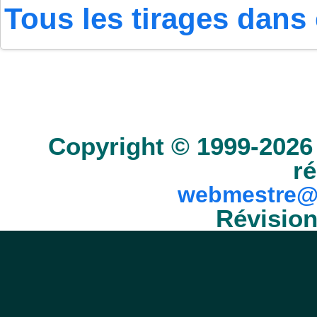
Tous les tirages dans 
Accueil
Scrabble
Anacroisés
Mots-croisé
Copyright © 1999-2026 
ré
webmestre@
Révision