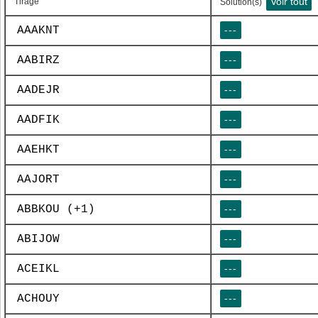
Voir tout
Tirage
Solution(s)
AAAKNT
---
AABIRZ
---
AADEJR
---
AADFIK
---
AAEHKT
---
AAJORT
---
ABBKOU (+1)
---
ABIJOW
---
ACEIKL
---
ACHOUY
---