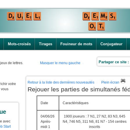
Mots-croisés
Tirages
Fouineur de mots
Conjugateur
Partager ce site :
jeux de lettres.
Masquer le menu gauche
Retour à la liste des dernières nouveautés
Plein écran
ichir votre
Rejouer les parties de simultanés fé
e vous
Date
Caractéristiques
que
04/06/26
1900 joueurs : 7 N1, 27 N2, 83 N3, 645
ue avec
Après-
N4, 746 N5, 311 N6, 81 N7 - 154 centres
b Start
midi 1
inscrits