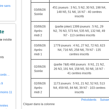
aire sans
451 joueurs : 3 N1, 5 N2, 30 N3, 198 N4,
03/06/26
148 N5, 51 N6, 16 N7 - 40 centres
Soirée
inscrits
03/06/26
(partie joker) 1399 joueurs : 5 N1, 29
te
Après-
N2, 76 N3, 573 N4, 535 N5, 132 N6, 49
midi 2
N7 - 113 centres inscrits
te
inédite
03/06/26
1779 joueurs : 4 N1, 27 N2, 72 N3, 623
Après-
N4, 716 N5, 258 N6, 79 N7 - 135
midi 1
centres inscrits
nts
(partie 7&8) 468 joueurs : 6 N1, 21 N2,
02/06/26
26 N3, 191 N4, 158 N5, 50 N6, 16 N7 -
Soirée
41 centres inscrits
ords ...
02/06/26
1173 joueurs : 5 N1, 21 N2, 52 N3, 513
s 9
Après-
N4, 459 N5, 84 N6, 39 N7 - 103 centres
midi 2
inscrits
 moins 11
Précédents
Suivan
Cliquer dans la colonne
ionnées