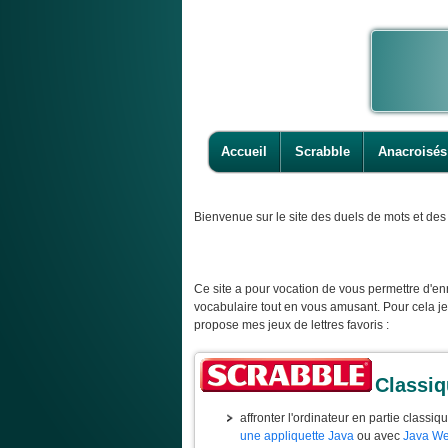
Accueil
Scrabble
Anacroisés
Bienvenue
sur le site des duels de mots et des 
Ce site a pour vocation de vous permettre d'enr
vocabulaire tout en vous amusant. Pour cela j
propose mes jeux de lettres favoris :
Classi
affronter l'ordinateur en partie classiq
une appliquette Java
ou avec
Java We