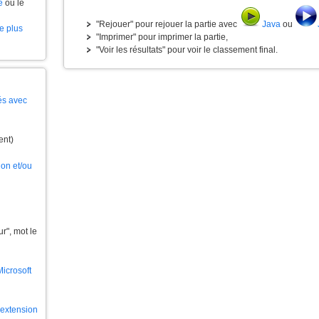
e
ou le
"Rejouer" pour rejouer la partie avec
Java
ou
le plus
"Imprimer" pour imprimer la partie,
"Voir les résultats" pour voir le classement final.
és avec
ent)
ion et/ou
", mot le
Microsoft
l'extension