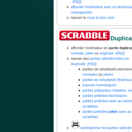
(FAQ)
affronter l'ordinateur avec un dictionn
conjugaisons
rejouer le
coup le plus cher
Duplica
affronter l'ordinateur en
partie duplica
normale
,
joker
ou
originale
(FAQ)
rejouer des
parties sélectionnées en
duplicate
(FAQ)
parties de simultanés permane
normales
ou
jokers
parties de simultanés fédéraux
tournois homologués
parties préparées: initiation, rec
parties prétirées techniques
parties prétirées avec au moin
scrabbles
parties prétirées
joker
avec au
scrabbles
voir/imprimer les parties sélect