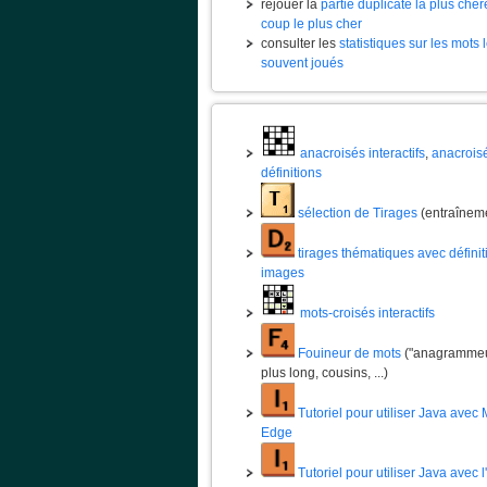
rejouer la
partie duplicate la plus chèr
coup le plus cher
consulter les
statistiques sur les mots 
souvent joués
anacroisés interactifs
,
anacrois
définitions
sélection de Tirages
(entraînem
tirages thématiques avec définit
images
mots-croisés interactifs
Fouineur de mots
("anagrammeur
plus long, cousins, ...)
Tutoriel pour utiliser Java avec 
Edge
Tutoriel pour utiliser Java avec 