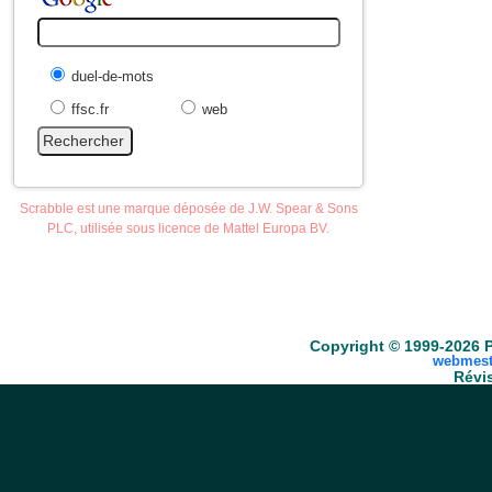
duel-de-mots
ffsc.fr
web
Scrabble est une marque déposée de J.W. Spear & Sons
PLC, utilisée sous licence de Mattel Europa BV.
Accueil
Scrabble
Anacroisés
Mots-croisé
Copyright © 1999-2026 P
webmest
Révis