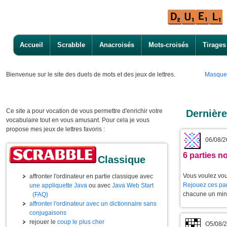
Accueil
Scrabble
Anacroisés
Mots-croisés
Tirages
Bienvenue
sur le site des duels de mots et des jeux de lettres.
Masque
Ce site a pour vocation de vous permettre d'enrichir votre
Dernièr
vocabulaire tout en vous amusant. Pour cela je vous
propose mes jeux de lettres favoris :
06/08/2
6 parties 
Classique
Vous voulez vou
affronter l'ordinateur en partie classique avec
Rejouez ces par
une appliquette Java
ou avec
Java Web Start
chacune un min
(FAQ)
affronter l'ordinateur avec un dictionnaire sans
conjugaisons
rejouer le
coup le plus cher
O5/08/2