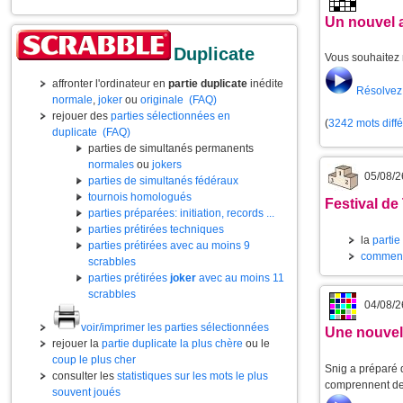
Un nouvel 
Duplicate
Vous souhaitez 
affronter l'ordinateur en
partie duplicate
inédite
Résolvez 
normale
,
joker
ou
originale
(FAQ)
rejouer des
parties sélectionnées en
(
3242 mots diff
duplicate
(FAQ)
parties de simultanés permanents
normales
ou
jokers
05/08/2
parties de simultanés fédéraux
tournois homologués
Festival de
parties préparées: initiation, records ...
parties prétirées techniques
la
partie
parties prétirées avec au moins 9
commenta
scrabbles
parties prétirées
joker
avec au moins 11
scrabbles
04/08/2
voir/imprimer les parties sélectionnées
Une nouvell
rejouer la
partie duplicate la plus chère
ou le
coup le plus cher
Snig a préparé d
consulter les
statistiques sur les mots le plus
comprennent de 
souvent joués