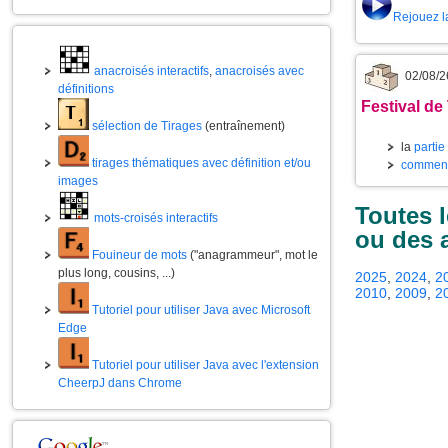
Rejouez l
anacroisés interactifs
,
anacroisés avec
02/08/2
définitions
Festival de
sélection de Tirages
(entraînement)
la
partie
tirages thématiques avec définition et/ou
commenta
images
Toutes 
mots-croisés interactifs
ou des 
Fouineur de mots
("anagrammeur", mot le
plus long, cousins, ...)
2025
,
2024
,
2
2010
,
2009
,
2
Tutoriel pour utiliser Java avec Microsoft
Edge
Tutoriel pour utiliser Java avec l'extension
CheerpJ dans Chrome