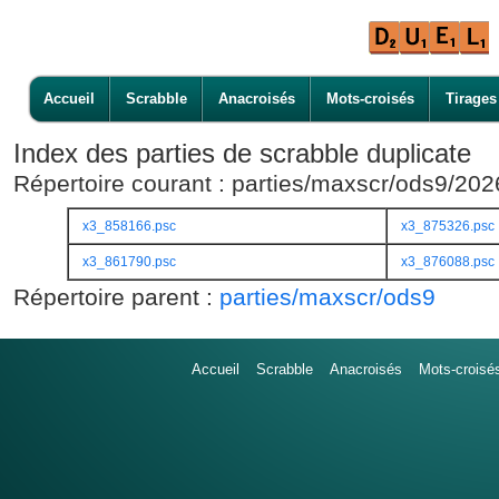
Accueil
Scrabble
Anacroisés
Mots-croisés
Tirages
Index des parties de scrabble duplicate
Répertoire courant : parties/maxscr/ods9/20
x3_858166.psc
x3_875326.psc
x3_861790.psc
x3_876088.psc
Répertoire parent :
parties/maxscr/ods9
Accueil
Scrabble
Anacroisés
Mots-croisé