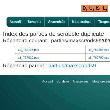
Accueil
Scrabble
Anacroisés
Mots-croisés
Tirages
Index des parties de scrabble duplicate
Répertoire courant : parties/maxscr/ods9/20
x3_768105.psc
x3_767558.psc
x3_757829.psc
x3_769700.psc
Répertoire parent :
parties/maxscr/ods9
Accueil
Scrabble
Anacroisés
Mots-croisé