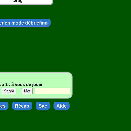
Snig
r en mode débriefing
p 1 : à vous de jouer
res
Récap
Sac
Aide