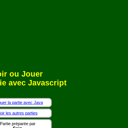
ir ou Jouer
ie avec Javascript
uer la partie avec Java
oir les autres parties
Partie préparée par