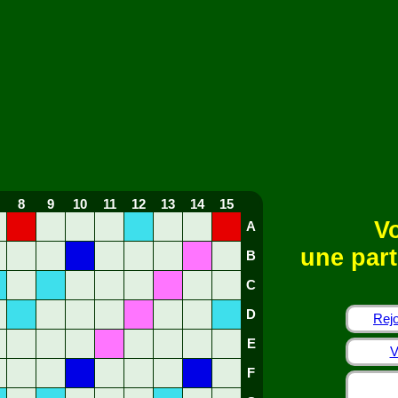
8
9
10
11
12
13
14
15
Vo
A
une part
B
C
D
Rejo
E
V
F