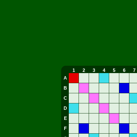
1
2
3
4
5
6
7
A
B
C
D
E
F