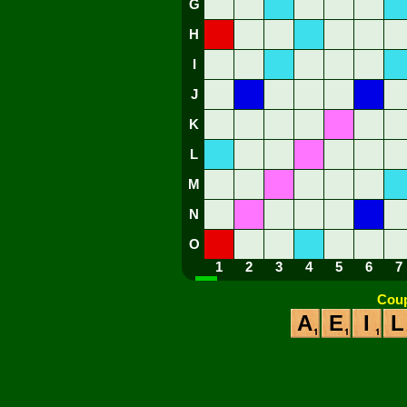
G
H
I
J
K
L
M
N
O
1
2
3
4
5
6
7
Coup
A
E
I
L