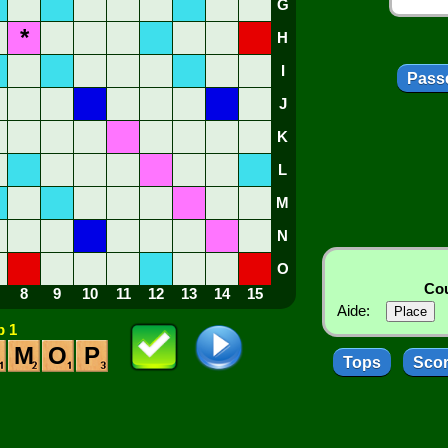
G
*
H
I
Passe
J
K
L
M
N
O
Cou
8
9
10
11
12
13
14
15
Aide:
 1
M
O
P
Tops
Sco