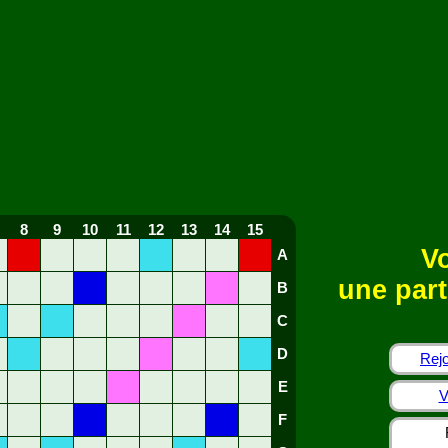
8
9
10
11
12
13
14
15
Vo
A
une part
B
C
D
Rejo
E
V
F