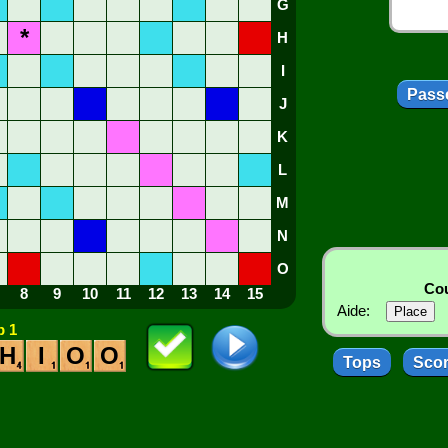
G
*
H
I
Passe
J
K
L
M
N
O
Cou
8
9
10
11
12
13
14
15
Aide:
 1
H
I
O
O
Tops
Sco