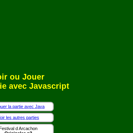
ir ou Jouer
ie avec Javascript
uer la partie avec Java
oir les autres parties
Festival d Arcachon