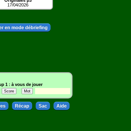
Originales p3
17/04/2026
r en mode débriefing
p 1 : à vous de jouer
res
Récap
Sac
Aide