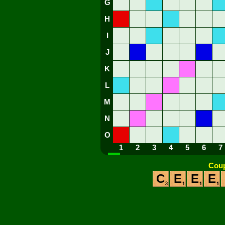
G
H
I
J
K
L
M
N
O
1
2
3
4
5
6
7
Coup
C
E
E
E