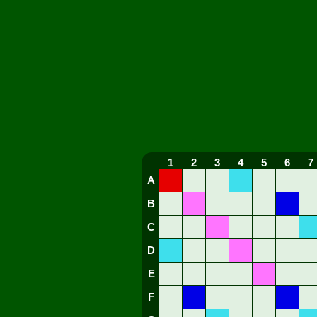
1
2
3
4
5
6
7
A
B
C
D
E
F