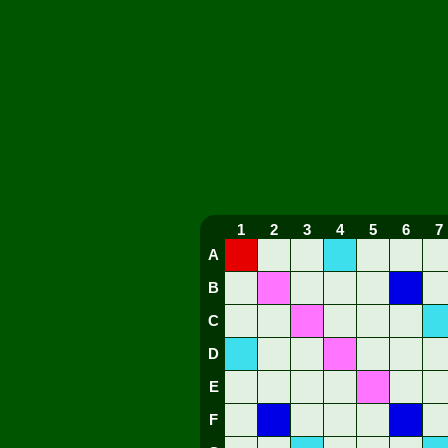
1
2
3
4
5
6
7
A
B
C
D
E
F