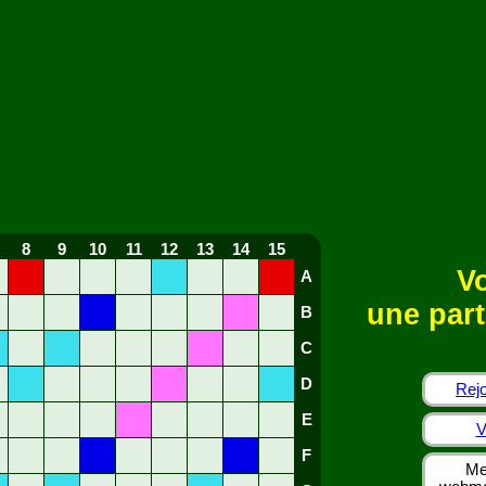
8
9
10
11
12
13
14
15
Vo
A
une part
B
C
D
Rejo
E
V
F
Me