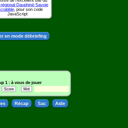
tre de l'excellent site du
 régional Dauphiné-Savoie
scrabble
, pour son code
JavaScript
r en mode débriefing
p 1 : à vous de jouer
res
Récap
Sac
Aide