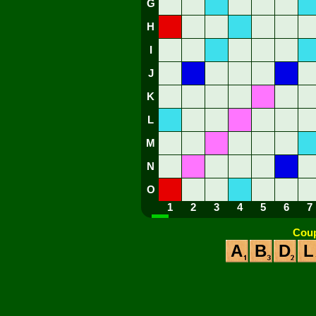
G
H
I
J
K
L
M
N
O
1
2
3
4
5
6
7
Coup
A
B
D
L