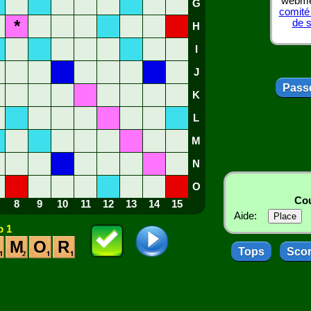
webmes
G
comité
*
de 
H
I
J
Passe
K
L
M
N
O
Cou
8
9
10
11
12
13
14
15
Aide:
 1
M
O
R
Tops
Sco