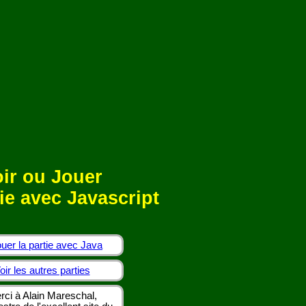
ir ou Jouer
ie avec Javascript
uer la partie avec Java
oir les autres parties
rci à Alain Mareschal,