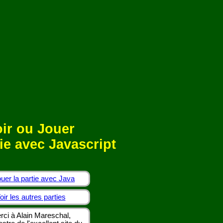
ir ou Jouer
ie avec Javascript
uer la partie avec Java
oir les autres parties
rci à Alain Mareschal,