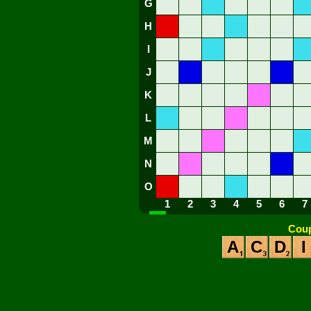
G
H
I
J
K
L
M
N
O
1
2
3
4
5
6
7
Coup
A
C
D
I