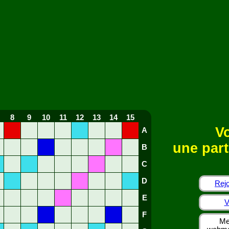
8
9
10
11
12
13
14
15
Vo
A
une part
B
C
D
Rejo
E
V
F
Me