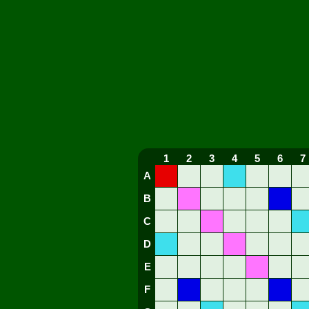
1
2
3
4
5
6
7
A
B
C
D
E
F