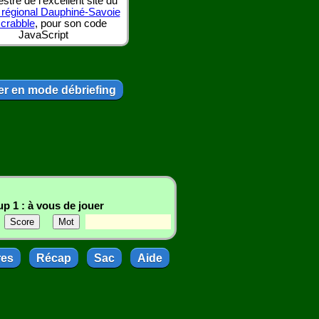
tre de l'excellent site du
 régional Dauphiné-Savoie
scrabble
, pour son code
JavaScript
r en mode débriefing
p 1 : à vous de jouer
res
Récap
Sac
Aide