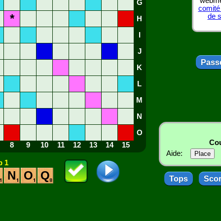
webmes
G
comité
*
de 
H
I
J
Passe
K
L
M
N
O
Cou
8
9
10
11
12
13
14
15
Aide:
 1
N
O
Q
Tops
Sco