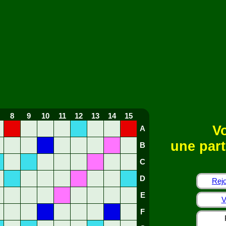
8
9
10
11
12
13
14
15
Vo
A
une part
B
C
D
Rejo
E
V
F