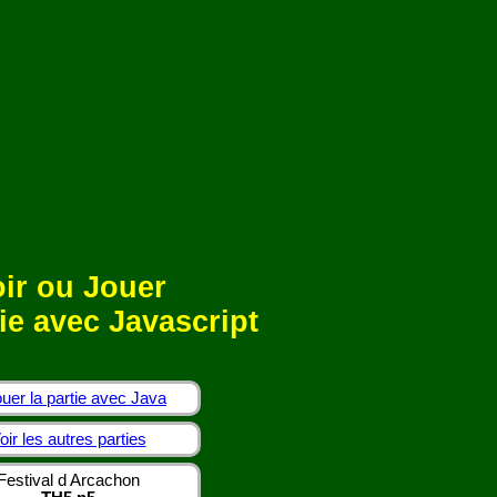
ir ou Jouer
ie avec Javascript
uer la partie avec Java
oir les autres parties
Festival d Arcachon