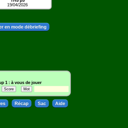
TH5 p5
19/04/2026
r en mode débriefing
p 1 : à vous de jouer
res
Récap
Sac
Aide