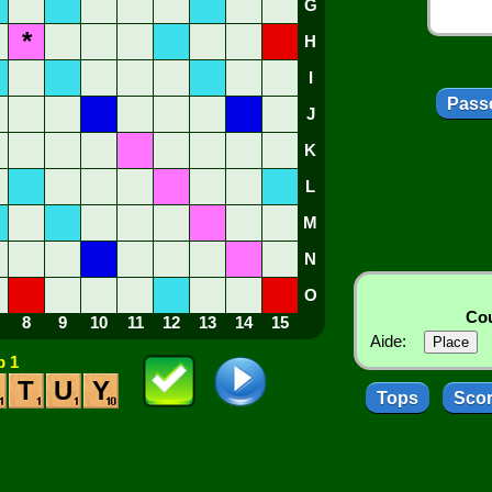
G
*
H
I
Passe
J
K
L
M
N
O
Cou
8
9
10
11
12
13
14
15
Aide:
 1
T
U
Y
Tops
Sco