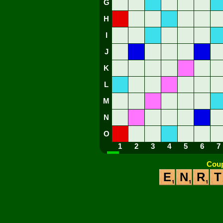
G
H
I
J
K
L
M
N
O
1
2
3
4
5
6
7
Coup
E
N
R
T