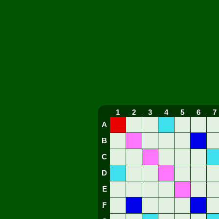
1
2
3
4
5
6
7
A
B
C
D
E
F