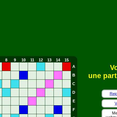
8
9
10
11
12
13
14
15
Vo
A
une part
B
C
D
Rejo
E
V
F
Me