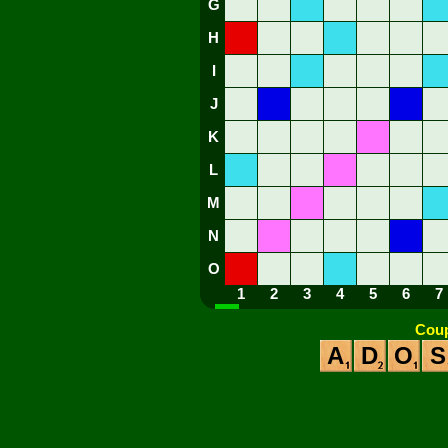
G
H
I
J
K
L
M
N
O
1
2
3
4
5
6
7
Coup
A
D
O
S