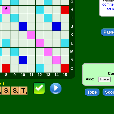
webmes
G
comité
*
de 
H
I
J
Passe
K
L
M
N
O
Cou
8
9
10
11
12
13
14
15
Aide:
 1
S
S
T
Tops
Sco