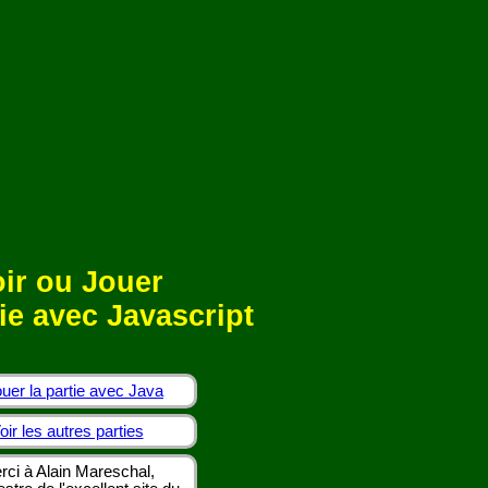
ir ou Jouer
ie avec Javascript
uer la partie avec Java
oir les autres parties
rci à Alain Mareschal,