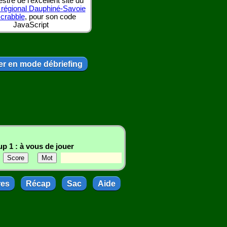
tre de l'excellent site du
 régional Dauphiné-Savoie
scrabble
, pour son code
JavaScript
r en mode débriefing
p 1 : à vous de jouer
res
Récap
Sac
Aide