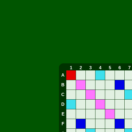
1
2
3
4
5
6
7
A
B
C
D
E
F