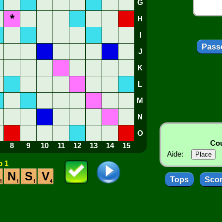
G
*
H
I
Passe
J
K
L
M
N
O
Cou
8
9
10
11
12
13
14
15
Aide:
 1
N
S
V
Tops
Sco