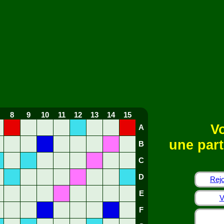
8
9
10
11
12
13
14
15
Vo
A
une part
B
C
D
Rejo
E
V
F