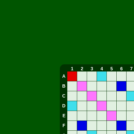
1
2
3
4
5
6
7
A
B
C
D
E
F