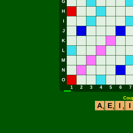
G
H
I
J
K
L
M
N
O
1
2
3
4
5
6
7
Coup
A
E
I
I