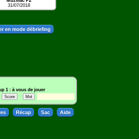
Muzillac P2
31/07/2018
r en mode débriefing
p 1 : à vous de jouer
res
Récap
Sac
Aide