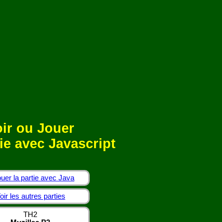
ir ou Jouer
ie avec Javascript
uer la partie avec Java
oir les autres parties
TH2