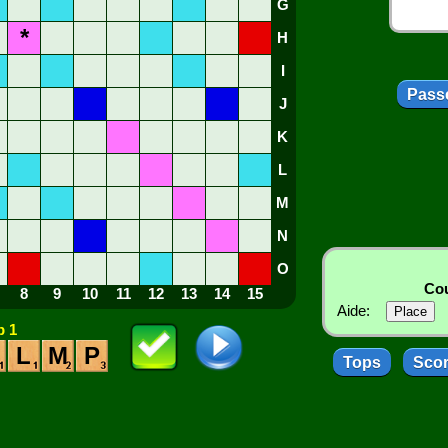
G
*
H
I
Passe
J
K
L
M
N
O
Cou
8
9
10
11
12
13
14
15
Aide:
 1
L
M
P
Tops
Sco