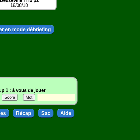
Beuzeville TH5 p2
18/08/18
r en mode débriefing
p 1 : à vous de jouer
res
Récap
Sac
Aide