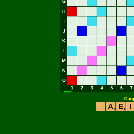
G
H
I
J
K
L
M
N
O
1
2
3
4
5
6
7
Coup
A
E
I