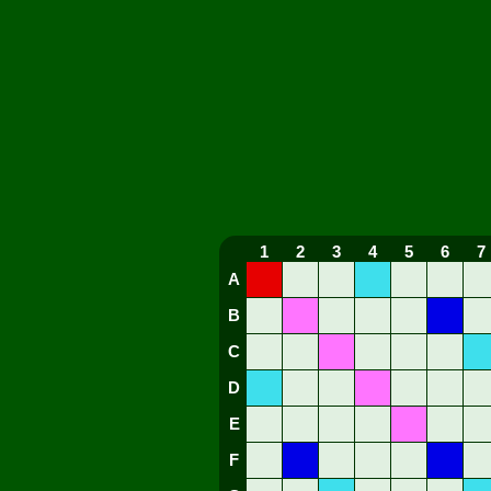
1
2
3
4
5
6
7
A
B
C
D
E
F