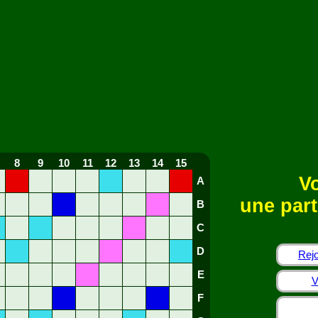
8
9
10
11
12
13
14
15
Vo
A
une part
B
C
D
Rejo
E
V
F