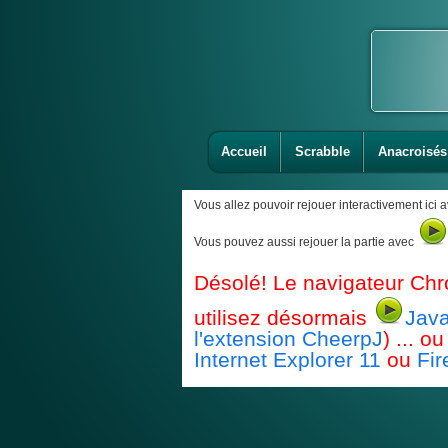
Accueil
Scrabble
Anacroisés
Vous allez pouvoir rejouer interactivement ici 
Vous pouvez aussi rejouer la partie avec
Désolé! Le navigateur Chr
utilisez désormais
Java
l'extension CheerpJ
) ... 
Internet Explorer 11
ou
Fir