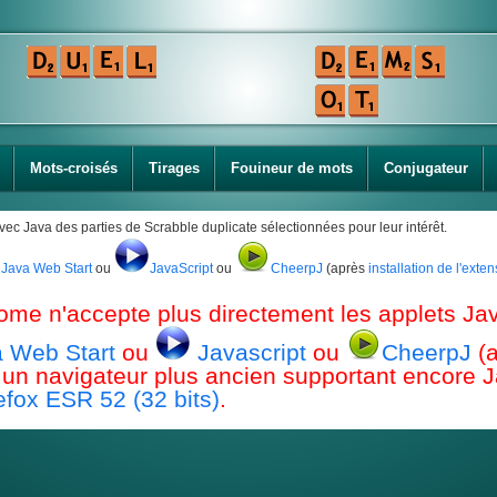
Mots-croisés
Tirages
Fouineur de mots
Conjugateur
avec Java des parties de Scrabble duplicate sélectionnées pour leur intérêt.
Java Web Start
ou
JavaScript
ou
CheerpJ
(après
installation de l'ext
ome n'accepte plus directement les applets Jav
 Web Start
ou
Javascript
ou
CheerpJ
(
ou un navigateur plus ancien supportant encor
efox ESR 52 (32 bits)
.