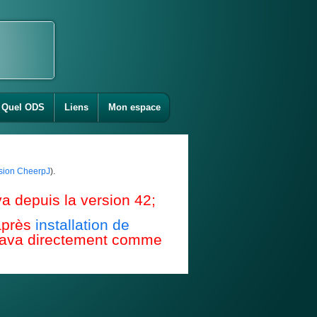
Quel ODS
Liens
Mon espace
ension CheerpJ
).
a depuis la version 42;
après
installation de
e Java directement comme