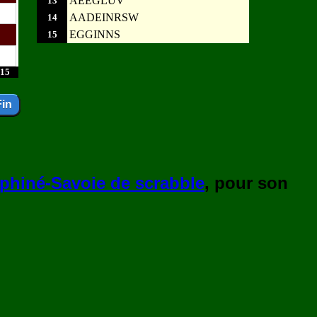
AEEGLUV
13
AADEINRSW
14
EGGINNS
15
15
phiné-Savoie de scrabble
, pour son