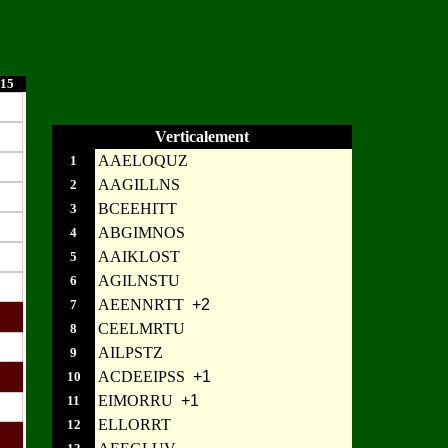
15
Verticalement
AAELOQUZ
1
AAGILLNS
2
BCEEHITT
3
ABGIMNOS
4
AAIKLOST
5
AGILNSTU
6
AEENNRTT
+2
7
CEELMRTU
8
AILPSTZ
9
ACDEEIPSS
+1
10
EIMORRU
+1
11
ELLORRT
12