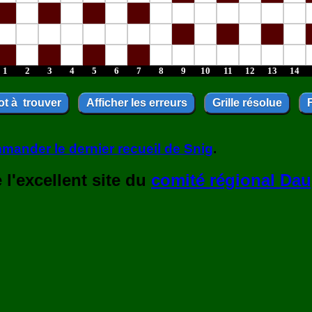
1
2
3
4
5
6
7
8
9
10
11
12
13
14
mander le dernier recueil de Snig
.
l'excellent site du
comité régional Dau