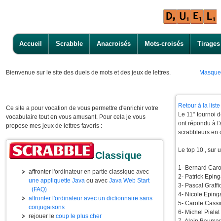
Accueil
Scrabble
Anacroisés
Mots-croisés
Tirages
Bienvenue
sur le site des duels de mots et des jeux de lettres.
Masque
Retour à la lis
Ce site a pour vocation de vous permettre d'enrichir votre
Le 11° tournoi 
vocabulaire tout en vous amusant. Pour cela je vous
ont répondu à l'
propose mes jeux de lettres favoris :
scrabbleurs en 
Le top 10 , sur 
Classique
1- Bernard Caro -
affronter l'ordinateur en partie classique avec
2- Patrick Eping
une appliquette Java
ou avec
Java Web Start
3- Pascal Graff
(FAQ)
4- Nicole Eping
affronter l'ordinateur avec un dictionnaire sans
5- Carole Cassi
conjugaisons
6- Michel Piala
rejouer le
coup le plus cher