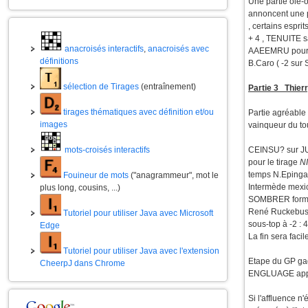
Une partie olé-
annoncent une p
, certains espr
+ 4 , TENUITE sa
anacroisés interactifs
,
anacroisés avec
AAEEMRU pour AM
définitions
B.Caro ( -2 sur 
sélection de Tirages
(entraînement)
Partie 3 Thier
tirages thématiques avec définition et/ou
Partie agréable
images
vainqueur du tou
mots-croisés interactifs
CEINSU? sur JUM
pour le tirage
N
temps N.Epingar
Fouineur de mots
("anagrammeur", mot le
Intermède mexi
plus long, cousins, ...)
SOMBRER forma
René Ruckebusch
Tutoriel pour utiliser Java avec Microsoft
sous-top à -2 : 
Edge
La fin sera fac
Tutoriel pour utiliser Java avec l'extension
Etape du GP gag
CheerpJ dans Chrome
ENGLUAGE appu
Si l'affluence n