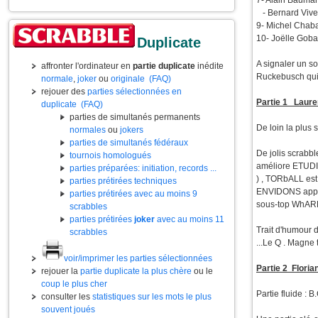
7- Alain Bauma
- Bernard Viver
9- Michel Chab
10- Joëlle Goba
Duplicate
A signaler un s
affronter l'ordinateur en
partie duplicate
inédite
Ruckebusch qui 
normale
,
joker
ou
originale
(FAQ)
rejouer des
parties sélectionnées en
Partie 1 Laure
duplicate
(FAQ)
parties de simultanés permanents
De loin la plus 
normales
ou
jokers
parties de simultanés fédéraux
De jolis scrabb
tournois homologués
améliore ETUDIE
parties préparées: initiation, records ...
) , TORbALL est
parties prétirées techniques
ENVIDONS appui 
parties prétirées avec au moins 9
sous-top WhARF
scrabbles
parties prétirées
joker
avec au moins 11
Trait d'humour d
scrabbles
...Le Q . Magne t
voir/imprimer les parties sélectionnées
Partie 2 Flori
rejouer la
partie duplicate la plus chère
ou le
coup le plus cher
Partie fluide : B
consulter les
statistiques sur les mots le plus
souvent joués