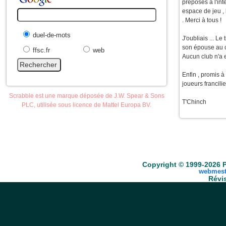
préposés à l'int
espace de jeu , 
. Merci à tous !
duel-de-mots
J'oubliais ... L
son épouse au cl
ffsc.fr
web
Aucun club n'a 
Enfin , promis à
joueurs francili
Scrabble est une marque déposée de J.W. Spear & Sons
T'Chinch
PLC, utilisée sous licence de Mattel Europa BV.
Accueil
Scrabble
Anacroisés
Mots-croisé
Copyright © 1999-2026 P
webmest
Révis