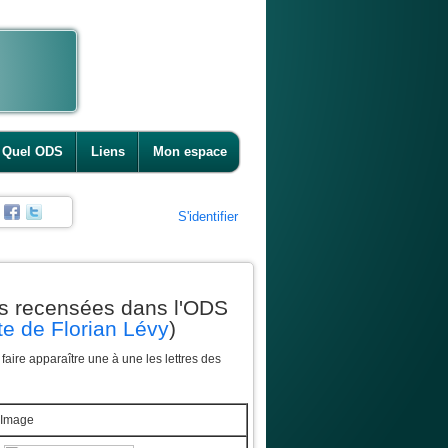
Quel ODS
Liens
Mon espace
S'identifier
s recensées dans l'ODS
te de Florian Lévy
)
aire apparaître une à une les lettres des
Image