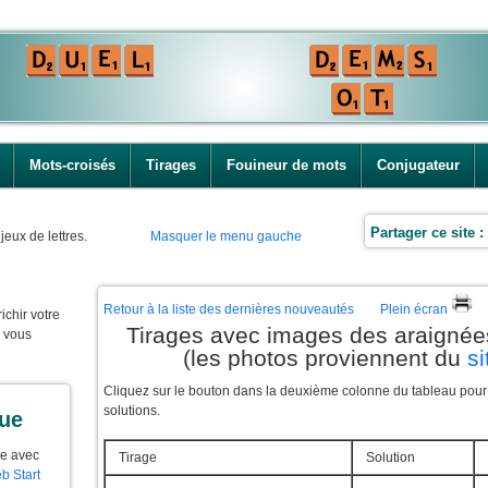
Mots-croisés
Tirages
Fouineur de mots
Conjugateur
Partager ce site :
jeux de lettres.
Masquer le menu gauche
Retour à la liste des dernières nouveautés
Plein écran
ichir votre
Tirages avec images des araignée
e vous
(les photos proviennent du
si
Cliquez sur le bouton dans la deuxième colonne du tableau pour f
solutions.
que
ue avec
Tirage
Solution
b Start