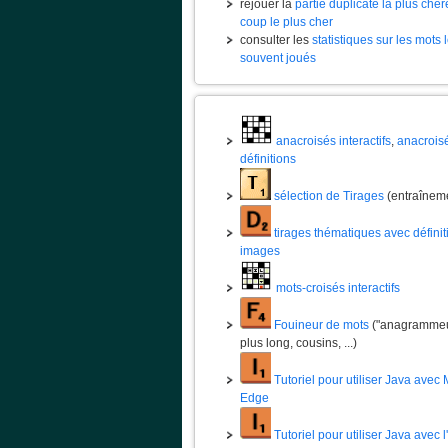
rejouer la
partie duplicate la plus chèr
coup le plus cher
consulter les
statistiques sur les mots 
souvent joués
anacroisés interactifs
,
anacrois
définitions
sélection de Tirages
(entraînem
tirages thématiques avec définit
images
mots-croisés interactifs
Fouineur de mots
("anagrammeur
plus long, cousins, ...)
Tutoriel pour utiliser Java avec 
Edge
Tutoriel pour utiliser Java avec 