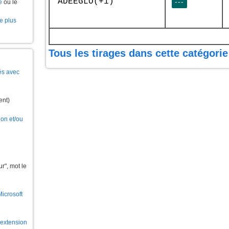
ADEEGLO(+1)
---
e
ou le
le plus
Tous les tirages dans cette catégorie
és avec
ent)
ion et/ou
", mot le
Microsoft
l'extension