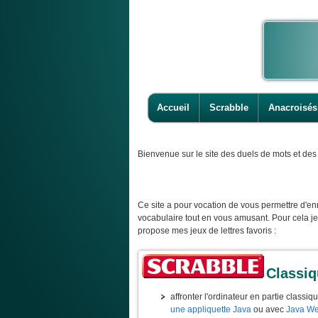
Accueil
Scrabble
Anacroisés
Bienvenue
sur le site des duels de mots et des 
Ce site a pour vocation de vous permettre d'enr
vocabulaire tout en vous amusant. Pour cela j
propose mes jeux de lettres favoris :
Classi
affronter l'ordinateur en partie classiq
une appliquette Java
ou avec
Java We