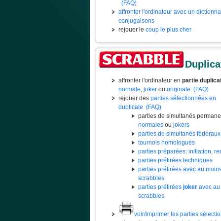
(FAQ)
affronter l'ordinateur avec un dictionn
conjugaisons
rejouer le
coup le plus cher
Duplica
affronter l'ordinateur en
partie duplica
normale
,
joker
ou
originale
(FAQ)
rejouer des
parties sélectionnées en
duplicate
(FAQ)
parties de simultanés permane
normales
ou
jokers
parties de simultanés fédéraux
tournois homologués
parties préparées: initiation, rec
parties prétirées techniques
parties prétirées avec au moin
scrabbles
parties prétirées
joker
avec au
scrabbles
voir/imprimer les parties sélect