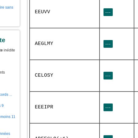
aire sans
EEUVV
---
te
AEGLMY
---
te
inédite
nts
CELOSY
---
ords ...
s 9
EEEIPR
---
 moins 11
ionnées