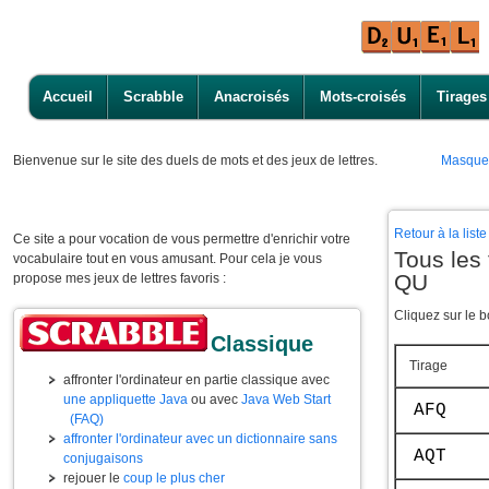
Accueil
Scrabble
Anacroisés
Mots-croisés
Tirages
Bienvenue
sur le site des duels de mots et des jeux de lettres.
Masque
Retour à la lis
Ce site a pour vocation de vous permettre d'enrichir votre
Tous les
vocabulaire tout en vous amusant. Pour cela je vous
QU
propose mes jeux de lettres favoris :
Cliquez sur le b
Classique
Tirage
affronter l'ordinateur en partie classique avec
une appliquette Java
ou avec
Java Web Start
AFQ
(FAQ)
affronter l'ordinateur avec un dictionnaire sans
AQT
conjugaisons
rejouer le
coup le plus cher