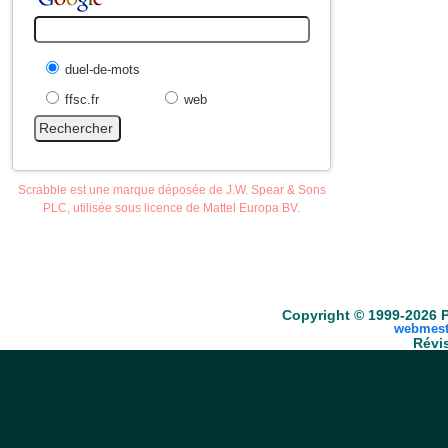
duel-de-mots
ffsc.fr
web
Scrabble est une marque déposée de J.W. Spear & Sons
PLC, utilisée sous licence de Mattel Europa BV.
Accueil
Scrabble
Anacroisés
Mots-croisé
Copyright © 1999-2026 P
webmest
Révis