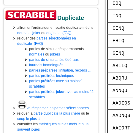
COQ
INQ
Duplicate
affronter l'ordinateur en
partie duplicate
inédite
CINQ
normale
,
joker
ou
originale
(FAQ)
rejouer des
parties sélectionnées en
FHIQ
duplicate
(FAQ)
parties de simultanés permanents
GINQ
normales
ou
jokers
parties de simultanés fédéraux
tournois homologués
ABILQ
parties préparées: initiation, records ...
parties prétirées techniques
ABQRU
parties prétirées avec au moins 9
scrabbles
ANNQU
parties prétirées
joker
avec au moins 11
scrabbles
AADIQS
voir/imprimer les parties sélectionnées
rejouer la
partie duplicate la plus chère
ou le
AADNQS
coup le plus cher
consulter les
statistiques sur les mots le plus
AAIQRT
souvent joués