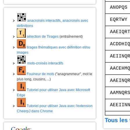
ANOPQS
EQRTWY
anacroisés interactifs
,
anacroisés avec
définitions
AAEIQR
sélection de Tirages
(entraînement)
ACDDHI
tirages thématiques avec définition et/ou
images
AEIINQ
mots-croisés interactifs
AACEHM
Fouineur de mots
("anagrammeur", mot le
plus long, cousins, ...)
AAEINQ
Tutoriel pour utiliser Java avec Microsoft
AAMNQR
Edge
AEEIIN
Tutoriel pour utiliser Java avec l'extension
CheerpJ dans Chrome
Tous les 