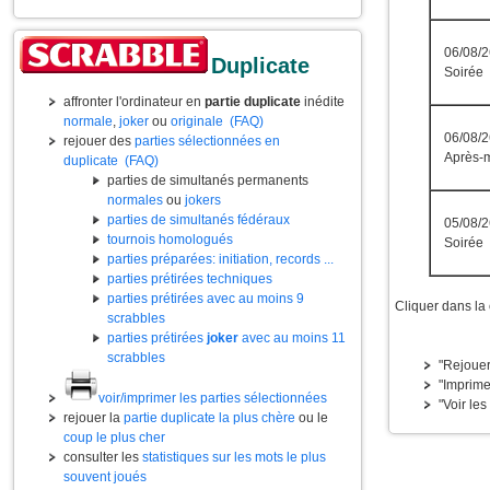
06/08/2
Duplicate
Soirée
affronter l'ordinateur en
partie duplicate
inédite
normale
,
joker
ou
originale
(FAQ)
06/08/2
rejouer des
parties sélectionnées en
Après-m
duplicate
(FAQ)
parties de simultanés permanents
normales
ou
jokers
parties de simultanés fédéraux
05/08/2
tournois homologués
Soirée
parties préparées: initiation, records ...
parties prétirées techniques
parties prétirées avec au moins 9
Cliquer dans la
scrabbles
parties prétirées
joker
avec au moins 11
scrabbles
"Rejouer
"Imprime
voir/imprimer les parties sélectionnées
"Voir les
rejouer la
partie duplicate la plus chère
ou le
coup le plus cher
consulter les
statistiques sur les mots le plus
souvent joués