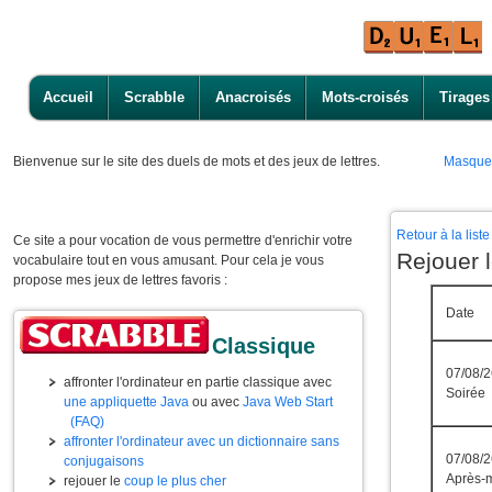
Accueil
Scrabble
Anacroisés
Mots-croisés
Tirages
Bienvenue
sur le site des duels de mots et des jeux de lettres.
Masque
Retour à la lis
Ce site a pour vocation de vous permettre d'enrichir votre
Rejouer 
vocabulaire tout en vous amusant. Pour cela je vous
propose mes jeux de lettres favoris :
Date
Classique
07/08/2
affronter l'ordinateur en partie classique avec
Soirée
une appliquette Java
ou avec
Java Web Start
(FAQ)
affronter l'ordinateur avec un dictionnaire sans
07/08/2
conjugaisons
Après-m
rejouer le
coup le plus cher