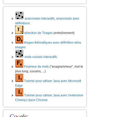
anacroisés interactifs
,
anacroisés avec
définitions
sélection de Tirages
(entraînement)
tirages thématiques avec définition et/ou
images
mots-croisés interactifs
Fouineur de mots
("anagrammeur", mot le
plus long, cousins, ...)
Tutoriel pour utiliser Java avec Microsoft
Edge
Tutoriel pour utiliser Java avec l'extension
CheerpJ dans Chrome