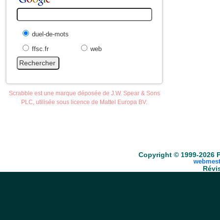
duel-de-mots
ffsc.fr
web
Scrabble est une marque déposée de J.W. Spear & Sons
PLC, utilisée sous licence de Mattel Europa BV.
Accueil
Scrabble
Anacroisés
Mots-croisé
Copyright © 1999-2026 P
webmest
Révis